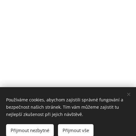
Používáme cookies, abychom zajistili správné fungování a
bezpečnost našich stránek. Tím vám můžeme zajistit tu
nejlepší zkušenost při jejich návštěvě.
Přijmout nezbytné
Přijmout vše
© 2018 Alena Hájková, www.aja-farmasi.cz. Všechna práva