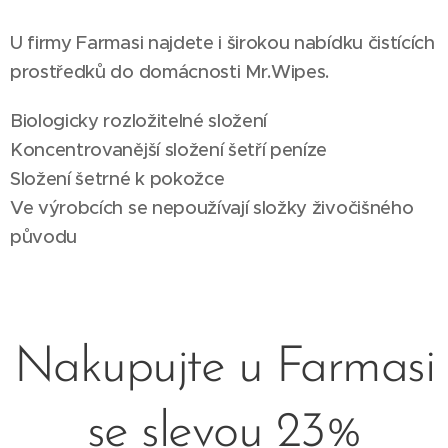
U firmy Farmasi najdete i širokou nabídku čistících
prostředků do domácnosti Mr.Wipes.
Biologicky rozložitelné složení
Koncentrovanější složení šetří peníze
Složení šetrné k pokožce
Ve výrobcích se nepoužívají složky živočišného
původu
Nakupujte u Farmasi
se slevou 23%